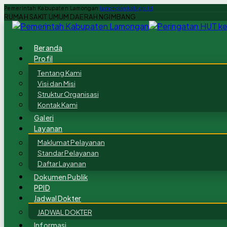
Pemerintah Kabupaten Lamongan
lamongankab.go.id
RUMAH SAKIT UMUM DAERAH NGIMBANG
Beranda
Profil
Tentang Kami
Visi dan Misi
Struktur Organisasi
Kontak Kami
Galeri
Layanan
Maklumat Pelayanan
Standar Pelayanan
Daftar Layanan
Dokumen Publik
PPID
Jadwal Dokter
JADWAL DOKTER
Informasi