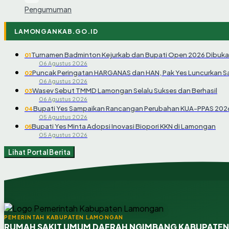
Pengumuman
LAMONGANKAB.GO.ID
Turnamen Badminton Kejurkab dan Bupati Open 2026 Dibuka
01
06 Agustus 2026
Puncak Peringatan HARGANAS dan HAN, Pak Yes Luncurkan 
02
06 Agustus 2026
Wasev Sebut TMMD Lamongan Selalu Sukses dan Berhasil
03
06 Agustus 2026
Bupati Yes Sampaikan Rancangan Perubahan KUA-PPAS 202
04
05 Agustus 2026
Bupati Yes Minta Adopsi Inovasi Biopori KKN di Lamongan
05
05 Agustus 2026
Lihat Portal Berita
PEMERINTAH KABUPATEN LAMONGAN
RUMAH SAKIT UMUM DAERAH NGIMBANG KABUPATE