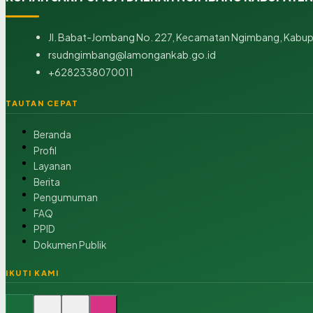
Jl. Babat-Jombang No. 227, Kecamatan Ngimbang, Kabupa
rsudngimbang@lamongankab.go.id
+6282338070011
TAUTAN CEPAT
Beranda
Profil
Layanan
Berita
Pengumuman
FAQ
PPID
Dokumen Publik
IKUTI KAMI