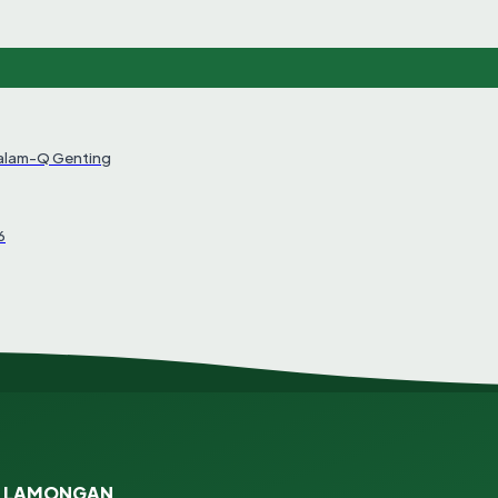
Salam-Q Genting
6
N LAMONGAN