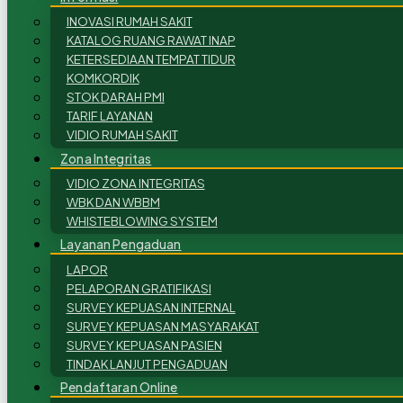
INOVASI RUMAH SAKIT
KATALOG RUANG RAWAT INAP
KETERSEDIAAN TEMPAT TIDUR
KOMKORDIK
STOK DARAH PMI
TARIF LAYANAN
VIDIO RUMAH SAKIT
Zona Integritas
VIDIO ZONA INTEGRITAS
WBK DAN WBBM
WHISTEBLOWING SYSTEM
Layanan Pengaduan
LAPOR
PELAPORAN GRATIFIKASI
SURVEY KEPUASAN INTERNAL
SURVEY KEPUASAN MASYARAKAT
SURVEY KEPUASAN PASIEN
TINDAK LANJUT PENGADUAN
Pendaftaran Online