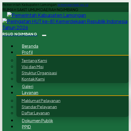
Pemerintah Kabupaten Lamongan
lamongankab.go.id
RUMAH SAKIT UMUM DAERAH NGIMBANG
RSUD NGIMBANG
Beranda
Profil
Tentang Kami
Visi dan Misi
Struktur Organisasi
Kontak Kami
Galeri
Layanan
Maklumat Pelayanan
Standar Pelayanan
Daftar Layanan
Dokumen Publik
PPID