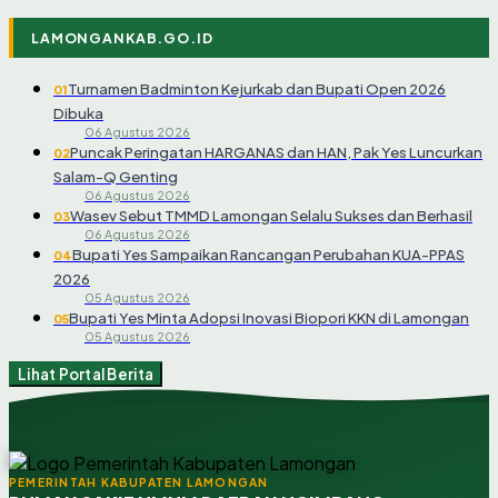
LAMONGANKAB.GO.ID
Turnamen Badminton Kejurkab dan Bupati Open 2026
01
Dibuka
06 Agustus 2026
Puncak Peringatan HARGANAS dan HAN, Pak Yes Luncurkan
02
Salam-Q Genting
06 Agustus 2026
Wasev Sebut TMMD Lamongan Selalu Sukses dan Berhasil
03
06 Agustus 2026
Bupati Yes Sampaikan Rancangan Perubahan KUA-PPAS
04
2026
05 Agustus 2026
Bupati Yes Minta Adopsi Inovasi Biopori KKN di Lamongan
05
05 Agustus 2026
Lihat Portal Berita
PEMERINTAH KABUPATEN LAMONGAN