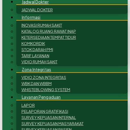
Jadwal Dokter
JADWAL DOKTER
Informasi
INOVASI RUMAH SAKIT
KATALOG RUANG RAWAT INAP
KETERSEDIAAN TEMPAT TIDUR
KOMKORDIK
STOK DARAH PMI
TARIF LAYANAN
VIDIO RUMAH SAKIT
Zona Integritas
VIDIO ZONA INTEGRITAS
WBK DAN WBBM
WHISTEBLOWING SYSTEM
Layanan Pengaduan
LAPOR
PELAPORAN GRATIFIKASI
SURVEY KEPUASAN INTERNAL
SURVEY KEPUASAN MASYARAKAT
SURVEY KEPUASAN PASIEN