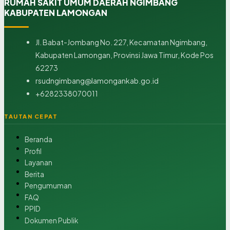
RUMAH SAKIT UMUM DAERAH NGIMBANG
KABUPATEN LAMONGAN
Jl. Babat-Jombang No. 227, Kecamatan Ngimbang,
Kabupaten Lamongan, Provinsi Jawa Timur, Kode Pos
62273
rsudngimbang@lamongankab.go.id
+6282338070011
TAUTAN CEPAT
Beranda
Profil
Layanan
Berita
Pengumuman
FAQ
PPID
Dokumen Publik