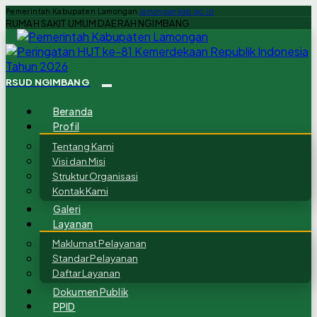
Pemerintah Kabupaten Lamongan
lamongankab.go.id
RUMAH SAKIT UMUM DAERAH NGIMBANG
RSUD NGIMBANG
Beranda
Profil
Tentang Kami
Visi dan Misi
Struktur Organisasi
Kontak Kami
Galeri
Layanan
Maklumat Pelayanan
Standar Pelayanan
Daftar Layanan
Dokumen Publik
PPID