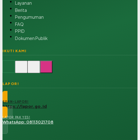
Layanan
Berita
Pengumuman
FAQ
PPID
Dokumen Publik
IKUTI KAMI
LAPOR!
SP4N-LAPOR!
https://lapor.go.id
LAPOR PAK YES!
WhatsApp: 08113021708