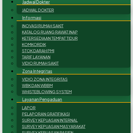
Jadwal Dokter
JADWAL DOKTER
Informasi
INOVASI RUMAH SAKIT
KATALOG RUANG RAWAT INAP
KETERSEDIAAN TEMPAT TIDUR
KOMKORDIK
STOK DARAH PMI
TARIF LAYANAN
VIDIO RUMAH SAKIT
Zona Integritas
VIDIO ZONA INTEGRITAS
WBK DAN WBBM
WHISTEBLOWING SYSTEM
Layanan Pengaduan
LAPOR
PELAPORAN GRATIFIKASI
SURVEY KEPUASAN INTERNAL
SURVEY KEPUASAN MASYARAKAT
SURVEY KEPUASAN PASIEN