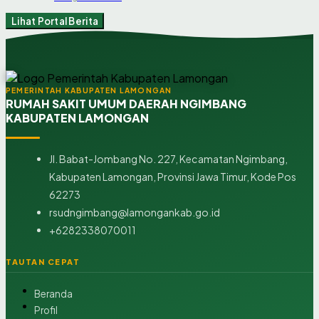
Lihat Portal Berita
PEMERINTAH KABUPATEN LAMONGAN
RUMAH SAKIT UMUM DAERAH NGIMBANG
KABUPATEN LAMONGAN
Jl. Babat-Jombang No. 227, Kecamatan Ngimbang,
Kabupaten Lamongan, Provinsi Jawa Timur, Kode Pos
62273
rsudngimbang@lamongankab.go.id
+6282338070011
TAUTAN CEPAT
Beranda
Profil