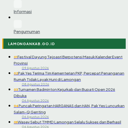
Informasi
Pengumuman
LAMONGANKAB.GO.ID
Festival Dayung Tejoasri Berpotensi Masuk Kalender Event
01
Provinsi
09 Agustus 2026
Pak Yes Terima Tim Kementerian PKP, Percepat Penanganan
02
Rumah Tidak Layak Huni di Lamongan
08 Agustus 2026
Turnamen Badminton Kejurkab dan Bupati Open 2026
03
Dibuka
06 Agustus 2026
Puncak Peringatan HARGANAS dan HAN, Pak Yes Luncurkan
04
Salam-Q Genting
06 Agustus 2026
Wasev Sebut TMMD Lamongan Selalu Sukses dan Berhasil
05
06 Agustus 2026